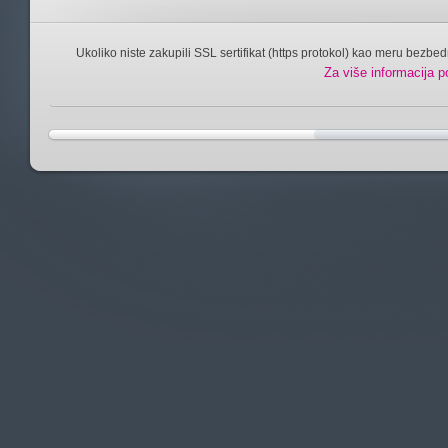
Ukoliko niste zakupili SSL sertifikat (https protokol) kao meru bezbed
Za više informacija p